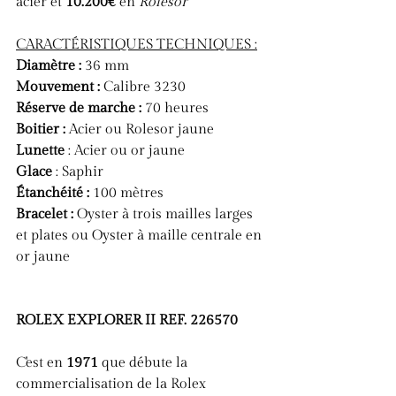
acier et 
10.200€ 
en 
Rolesor
CARACTÉRISTIQUES TECHNIQUES :
Diamètre :
 36 mm
Mouvement :
 Calibre 3230
Réserve de marche :
 70 heures
Boitier :
 Acier ou Rolesor jaune
Lunette 
: Acier ou or jaune
Glace 
: Saphir
Étanchéité :
 100 mètres
Bracelet :
 Oyster à trois mailles larges 
et plates ou Oyster à maille centrale en 
or jaune
ROLEX EXPLORER II REF. 226570
C'est en 
1971
 que débute la 
commercialisation de la Rolex 