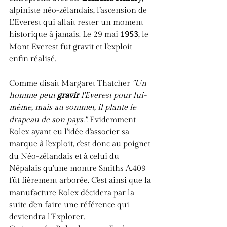
alpiniste néo-zélandais, l’ascension de 
L’Everest qui allait rester un moment 
historique à jamais. Le 29 mai 
1953
, le 
Mont Everest fut gravit et l’exploit 
enfin réalisé. 
Comme disait Margaret Thatcher 
"
Un 
homme peut 
gravir
 l'Everest pour lui-
même, mais au sommet, il plante le 
drapeau de son pays.
". 
Evidemment 
Rolex ayant eu l'idée d'associer sa 
marque à l'exploit, c'est donc au poignet 
du Néo-zélandais et à celui du 
Népalais qu'une montre Smiths A.409 
fût fièrement arborée. C'est ainsi que la 
manufacture Rolex décidera par la 
suite d'en faire une référence qui 
deviendra l’Explorer.